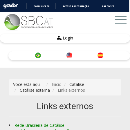
COMUNICA BR
ACESSO À INFORMAÇÃO
PARTICIPE
LE
IR
PARA
O
CONTEÚDO
Login
Você está aqui:
Início
Catálise
Catálise externa
Links externos
Links externos
Rede Brasileira de Catálise