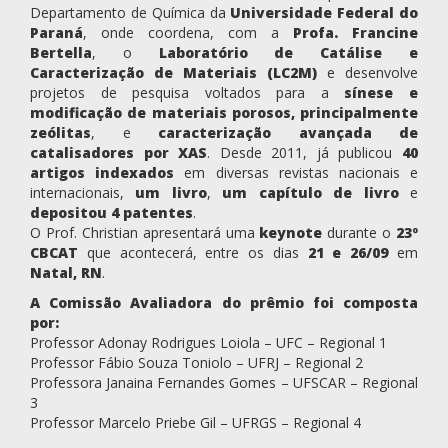
Departamento de Química da
Universidade Federal do
Paraná
, onde coordena, com a
Profa. Francine
Bertella
, o
Laboratório de Catálise e
Caracterização de Materiais (LC2M)
e desenvolve
projetos de pesquisa voltados para a
sínese e
modificação de materiais porosos, principalmente
zeólitas
, e
caracterização avançada de
catalisadores por XAS
. Desde 2011, já publicou
40
artigos indexados
em diversas revistas nacionais e
internacionais,
um livro
,
um capítulo de livro
e
depositou 4 patentes
.
O Prof. Christian apresentará uma
keynote
durante o
23º
CBCAT
que acontecerá, entre os dias
21 e 26/09
em
Natal, RN
.
A Comissão Avaliadora do prêmio foi composta
por:
Professor Adonay Rodrigues Loiola – UFC – Regional 1
Professor Fábio Souza Toniolo – UFRJ – Regional 2
Professora Janaina Fernandes Gomes – UFSCAR – Regional
3
Professor Marcelo Priebe Gil – UFRGS – Regional 4