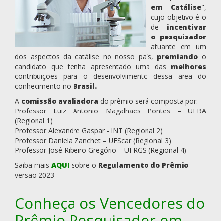
em Catálise
",
cujo objetivo é o
de
incentivar
o pesquisador
atuante em um
dos aspectos da catálise no nosso país,
premiando
o
candidato que tenha apresentado uma das
melhores
contribuições para o desenvolvimento dessa área do
conhecimento no
Brasil.
A
comissão avaliadora
do prêmio será composta por:
Professor Luiz Antonio Magalhães Pontes – UFBA
(Regional 1)
Professor Alexandre Gaspar - INT (Regional 2)
Professor Daniela Zanchet – UFScar (Regional 3)
Professor José Ribeiro Gregório – UFRGS (Regional 4)
Saiba mais
AQUI
sobre o
Regulamento do Prêmio
-
versão 2023
Conheça os Vencedores do
Prêmio Pesquisador em