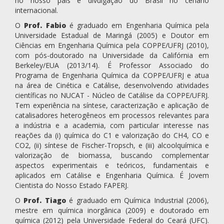
no nosso país e divulgação do Brasil no cenário
internacional.
O
Prof. Fabio
é graduado em Engenharia Química pela
Universidade Estadual de Maringá (2005) e Doutor em
Ciências em Engenharia Química pela COPPE/UFRJ (2010),
com pós-doutorado na Universidade da Califórnia em
Berkeley/EUA (2013/14). É Professor Associado do
Programa de Engenharia Química da COPPE/UFRJ e atua
na área de Cinética e Catálise, desenvolvendo atividades
científicas no NUCAT - Núcleo de Catálise da COPPE/UFRJ.
Tem experiência na síntese, caracterização e aplicação de
catalisadores heterogêneos em processos relevantes para
a indústria e a academia, com particular interesse nas
reações da (i) química do C1 e valorização do CH4, CO e
CO2, (ii) síntese de Fischer-Tropsch, e (iii) alcoolquímica e
valorização de biomassa, buscando complementar
aspectos experimentais e teóricos, fundamentais e
aplicados em Catálise e Engenharia Química. É Jovem
Cientista do Nosso Estado FAPERJ.
O
Prof. Tiago
é graduado em Química Industrial (2006),
mestre em química inorgânica (2009) e doutorado em
química (2012) pela Universidade Federal do Ceará (UFC).