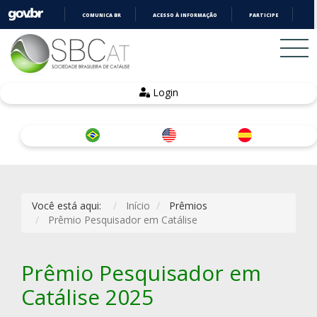
COMUNICA BR
ACESSO À INFORMAÇÃO
PARTICIPE
LE
IR
PARA
O
CONTEÚDO
Login
Você está aqui:
Início
Prêmios
Prêmio Pesquisador em Catálise
Prêmio Pesquisador em
Catálise 2025