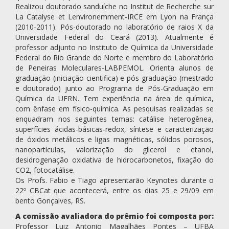
Realizou doutorado sanduíche no Institut de Recherche sur
La Catalyse et Lenvironemment-IRCE em Lyon na França
(2010-2011). Pós-doutorado no laboratório de raios X da
Universidade Federal do Ceará (2013). Atualmente é
professor adjunto no Instituto de Química da Universidade
Federal do Rio Grande do Norte e membro do Laboratório
de Peneiras Moleculares-LABPEMOL. Orienta alunos de
graduação (iniciação cientifica) e pós-graduação (mestrado
e doutorado) junto ao Programa de Pós-Graduação em
Química da UFRN. Tem experiência na área de química,
com ênfase em físico-química. As pesquisas realizadas se
enquadram nos seguintes temas: catálise heterogênea,
superfícies ácidas-básicas-redox, síntese e caracterização
de óxidos metálicos e ligas magnéticas, sólidos porosos,
nanopartículas, valorização do glicerol e etanol,
desidrogenação oxidativa de hidrocarbonetos, fixação do
CO2, fotocatálise.
Os Profs. Fabio e Tiago apresentarão Keynotes durante o
22º CBCat que acontecerá, entre os dias 25 e 29/09 em
bento Gonçalves, RS.
A comissão avaliadora do prêmio foi composta por:
Professor Luiz Antonio Magalhães Pontes – UFBA