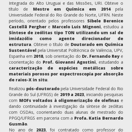
Integrada do Alto Uruguai e das Missões, URI. Obteve o
título de
Mestre em Química em 2014
pela
Universidade Federal do Rio Grande do Norte, UFRN. Neste
período, orientado pelos professores
Sibele Berenice
Castellã Pergher
e
Marcelo Luis Mignoni
, estudou a
Síntese de zeólitas tipo TON utilizando um sal de
imidazólio como agente direcionador de
estrutura
. Obteve o título de
Doutorado em Química
Sustentável
pela Universitat Politècnica de València, UPV,
Espanha em
2018
, sob orientação do
Dr. Fernando Rey
e
coorientação do
Prof. Giovanni Agostini
, estudando a
caracterização de espécies metálicas sobre
materiais porosos por espectroscopia por absorção
de raios-X in situ
.
Realizou
pós-doutorado
pela Universidade Federal do Rio
Grande do Sul (UFRGS) de
2019 a 2023
, iniciando pesquisas
com
MOFs voltados à oligomerização de olefinas
e
dando continuidade à investigação da síntese de zeólitas
com OSDAs, coorientando duas alunas de mestrado do
PPGQ/UFRGS em parceria com a
Profa. Katia Bernardo
Gusmão
.
No ano de
2023
, foi contratado como professor do