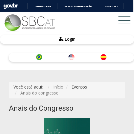
COMUNICA BR
ACESSO À INFORMAÇÃO
PARTICIPE
LE
IR
PARA
O
CONTEÚDO
Login
Você está aqui:
Início
Eventos
Anais do congresso
Anais do Congresso