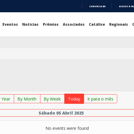
COMUNICA BR
ACESSO À I
IR
PARA
O
Eventos
Notícias
Prêmios
Associados
Catálise
Regionais
CONTEÚDO
 Year
By Month
By Week
Today
Ir para o mês
Sábado 05 Abril 2025
No events were found