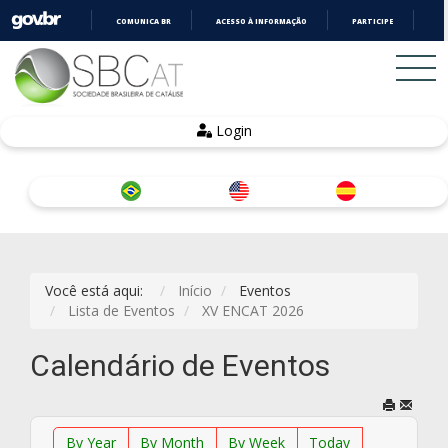
COMUNICA BR
ACESSO À INFORMAÇÃO
PARTICIPE
LE
IR
PARA
O
CONTEÚDO
Login
Você está aqui:
Início
Eventos
Lista de Eventos
XV ENCAT 2026
Calendário de Eventos
By Year
By Month
By Week
Today