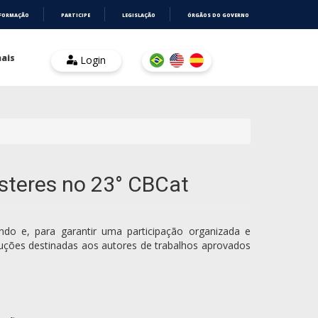
NFORMAÇÃO
PARTICIPE
LEGISLAÇÃO
ÓRGÃOS DO GOVERNO
ais
Login
ôsteres no 23° CBCat
do e, para garantir uma participação organizada e
struções destinadas aos autores de trabalhos aprovados