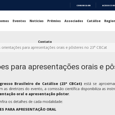
COMUNICA BR
ACESSO À I
IR
PARA
O
Somos
Eventos
Notícias
Prêmios
Associados
Catálise
Region
CONTEÚDO
Contato
s orientações para apresentações orais e pôsteres no 23° CBCat
ões para apresentações orais e p
gresso Brasileiro de Catálise (23° CBCat)
está se aproximan
m as diretrizes do evento, a comissão científica disponibiliza as in
entação oral e apresentação pôster
.
onfira os detalhes de cada modalidade:
ES PARA APRESENTAÇÃO ORAL