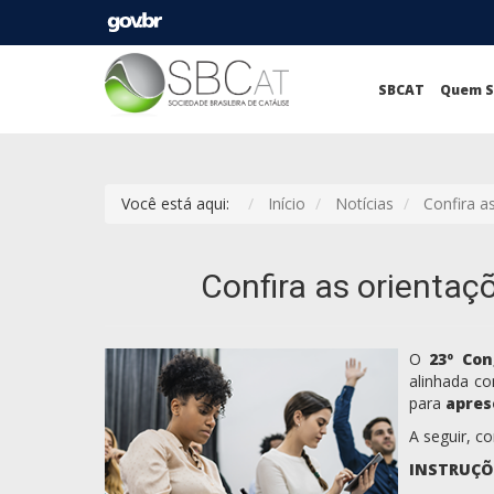
SBCAT
Quem 
Você está aqui:
Início
Notícias
Confira a
Confira as orientaç
O
23º Con
alinhada co
para
apres
A seguir, c
INSTRUÇÕ