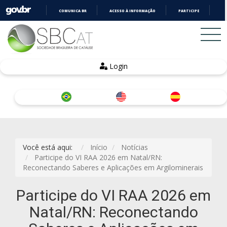
COMUNICA BR
ACESSO À INFORMAÇÃO
PARTICIPE
LE
IR
PARA
O
CONTEÚDO
Login
Você está aqui:
Início
Notícias
Participe do VI RAA 2026 em Natal/RN:
Reconectando Saberes e Aplicações em Argilominerais
Participe do VI RAA 2026 em
Natal/RN: Reconectando