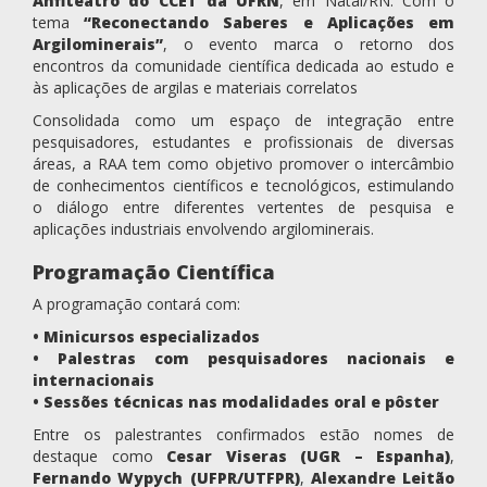
Anfiteatro do CCET da UFRN
, em Natal/RN. Com o
tema
“Reconectando Saberes e Aplicações em
Argilominerais”
, o evento marca o retorno dos
encontros da comunidade científica dedicada ao estudo e
às aplicações de argilas e materiais correlatos
Consolidada como um espaço de integração entre
pesquisadores, estudantes e profissionais de diversas
áreas, a RAA tem como objetivo promover o intercâmbio
de conhecimentos científicos e tecnológicos, estimulando
o diálogo entre diferentes vertentes de pesquisa e
aplicações industriais envolvendo argilominerais.
Programação Científica
A programação contará com:
• Minicursos especializados
•
Palestras com pesquisadores nacionais e
internacionais
•
Sessões técnicas nas modalidades oral e pôster
Entre os palestrantes confirmados estão nomes de
destaque como
Cesar Viseras (UGR – Espanha)
,
Fernando Wypych (UFPR/UTFPR)
,
Alexandre Leitão