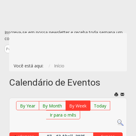
Inscreva-se em nossa newsletter e receba toda semana um
conjunto de todas as novidades de uma vez só por e-mail.
Inscreva-se
Você está aqui:
Início
Calendário de Eventos
By Year
By Month
By Week
Today
Ir para o mês