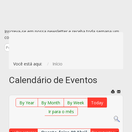
Inscreva-se em nossa newsletter e receba toda semana um
conjunto de todas as novidades de uma vez só por e-mail.
Inscreva-se
Você está aqui:
Início
Calendário de Eventos
By Year
By Month
By Week
Today
Ir para o mês